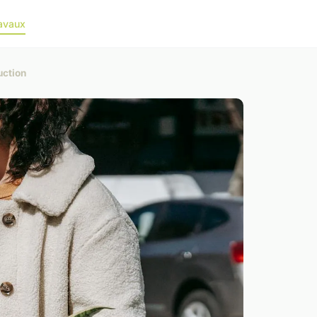
avaux
uction