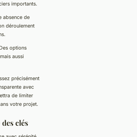
iers importants.
ne absence de
bon déroulement
ns.
 Des options
 mais aussi
issez précisément
ansparente avec
tra de limiter
ans votre projet.
 des clés
se avec sérénité