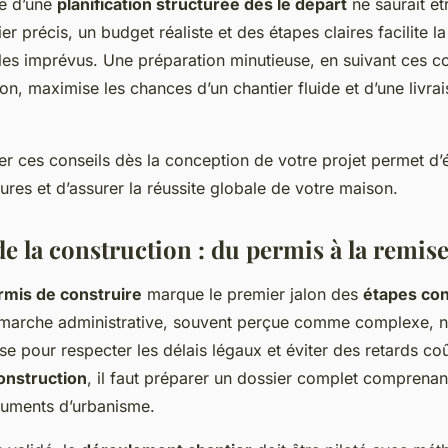
ce d’une
planification structurée dès le départ
ne saurait êt
ier précis, un budget réaliste et des étapes claires facilite l
t les imprévus. Une préparation minutieuse, en suivant ces c
on, maximise les chances d’un chantier fluide et d’une livr
er ces conseils dès la conception de votre projet permet d’é
ures et d’assurer la réussite globale de votre maison.
de la construction : du permis à la remise
rmis de construire
marque le premier jalon des
étapes con
émarche administrative, souvent perçue comme complexe, n
se pour respecter les délais légaux et éviter des retards co
onstruction
, il faut préparer un dossier complet comprenan
cuments d’urbanisme.