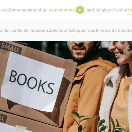
Deco
Demenagement
Equipement
Immo
Jardin
Maison
Piscine
Tr
ille : Le Guide Indispensable pour Échapper aux Erreurs de Constr