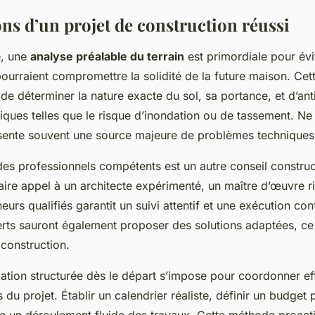
ns d’un projet de construction réussi
e, une
analyse préalable du terrain
est primordiale pour évi
pourraient compromettre la solidité de la future maison. Cet
 de déterminer la nature exacte du sol, sa portance, et d’ant
fiques telles que le risque d’inondation ou de tassement. Ne
ésente souvent une source majeure de problèmes techniques
 des professionnels compétents est un autre conseil constru
aire appel à un architecte expérimenté, un maître d’œuvre r
eurs qualifiés garantit un suivi attentif et une exécution c
ts sauront également proposer des solutions adaptées, ce 
s construction.
ication structurée dès le départ s’impose pour coordonner e
 du projet. Établir un calendrier réaliste, définir un budget 
se un déroulement fluide des travaux. Cette méthode proact