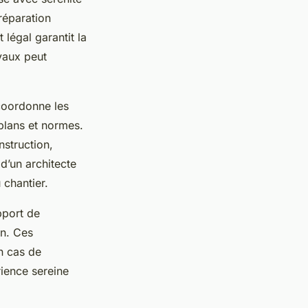
préparation
légal garantit la
vaux peut
 coordonne les
 plans et normes.
struction,
d’un architecte
 chantier.
pport de
on. Ces
en cas de
rience sereine