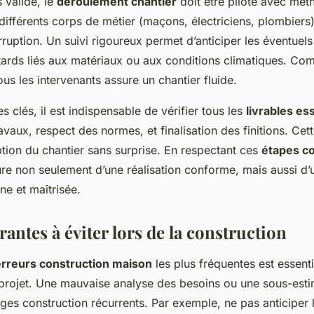
 validé, le
déroulement chantier
doit être piloté avec mét
différents corps de métier (maçons, électriciens, plombiers)
rruption. Un suivi rigoureux permet d’anticiper les éventuel
ards liés aux matériaux ou aux conditions climatiques. C
us les intervenants assure un chantier fluide.
s clés, il est indispensable de vérifier tous les
livrables es
vaux, respect des normes, et finalisation des finitions. Cett
ption du chantier sans surprise. En respectant ces
étapes co
ure non seulement d’une réalisation conforme, mais aussi d
ne et maîtrisée.
antes à éviter lors de la construction
erreurs construction maison
les plus fréquentes est essenti
 projet. Une mauvaise analyse des besoins ou une sous-est
èges construction récurrents. Par exemple, ne pas anticiper 