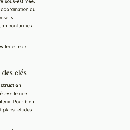
re sous-estimée.
a coordination du
onseils
aison conforme à
viter erreurs
 des clés
struction
écessite une
ûteux. Pour bien
t plans, études