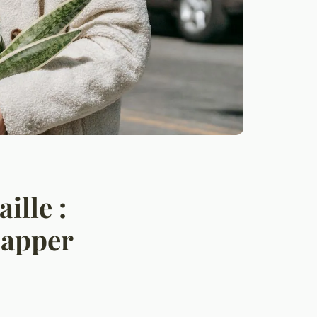
ille :
happer