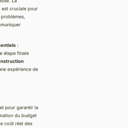
hode. La
 est cruciale pour
s problèmes,
ommuniquer
sentiels
:
e étape finale
nstruction
’une expérience de
el pour garantir la
imation du budget
le coût réel des