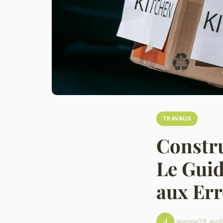
TRAVAUX
Constru
Le Guid
aux Err
J
Jeanne
28 avri