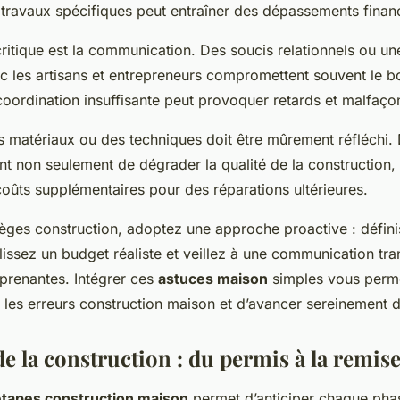
travaux spécifiques peut entraîner des dépassements financ
critique est la communication. Des soucis relationnels ou u
ec les artisans et entrepreneurs compromettent souvent le 
coordination insuffisante peut provoquer retards et malfaço
es matériaux ou des techniques doit être mûrement réfléchi.
nt non seulement de dégrader la qualité de la construction,
oûts supplémentaires pour des réparations ultérieures.
ièges construction, adoptez une approche proactive : défin
lissez un budget réaliste et veillez à une communication tr
 prenantes. Intégrer ces
astuces maison
simples vous permet
les erreurs construction maison et d’avancer sereinement d
de la construction : du permis à la remise
étapes construction maison
permet d’anticiper chaque pha