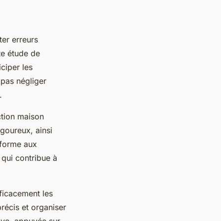
ter erreurs
te étude de
iciper les
 pas négliger
.
ction maison
igoureux, ainsi
onforme aux
qui contribue à
fficacement les
précis et organiser
ive, appuyée sur