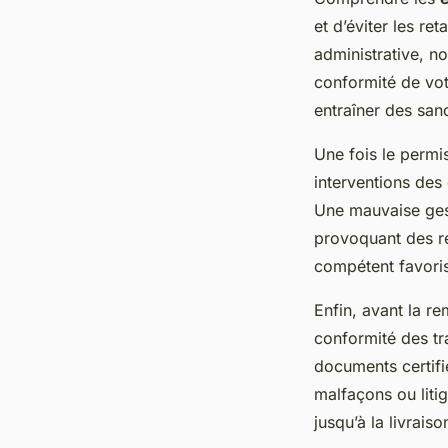
et d’éviter les re
administrative, n
conformité de vot
entraîner des sanc
Une fois le permi
interventions des
Une mauvaise gest
provoquant des re
compétent favoris
Enfin, avant la re
conformité des tr
documents certifie
malfaçons ou liti
jusqu’à la livraiso