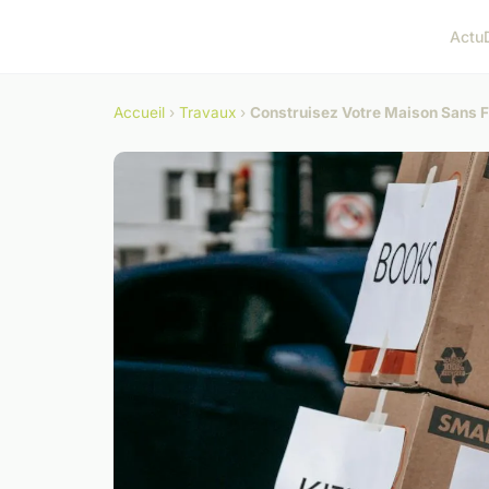
Actu
Accueil
›
Travaux
›
Construisez Votre Maison Sans Fa