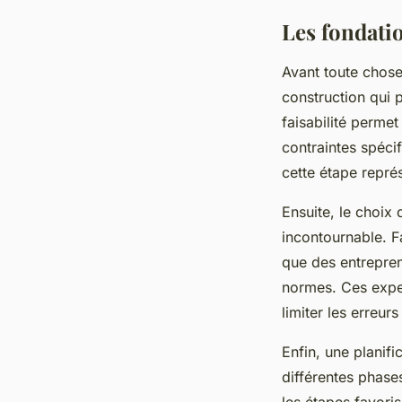
Les fondatio
Avant toute chos
construction qui 
faisabilité permet
contraintes spéci
cette étape repr
Ensuite, le choix
incontournable. F
que des entrepren
normes. Ces exper
limiter les erreur
Enfin, une planif
différentes phases
les étapes favori