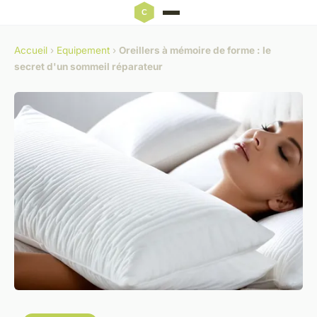
Accueil
›
Equipement
›
Oreillers à mémoire de forme : le
secret d'un sommeil réparateur